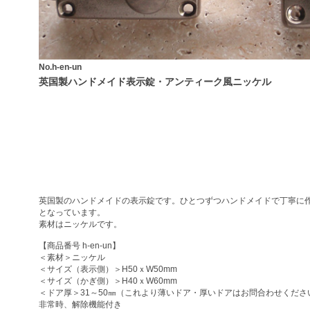
No.h-en-un
英国製ハンドメイド表示錠・アンティーク風ニッケル
英国製のハンドメイドの表示錠です。ひとつずつハンドメイドで丁寧に
となっています。
素材はニッケルです。
【商品番号 h-en-un】
＜素材＞ニッケル
＜サイズ（表示側）＞H50ｘW50mm
＜サイズ（かぎ側）＞H40ｘW60mm
＜ドア厚＞31～50㎜（これより薄いドア・厚いドアはお問合わせくださ
非常時、解除機能付き