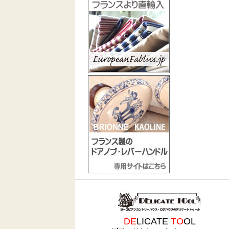
DE
LICATE
TO
OL