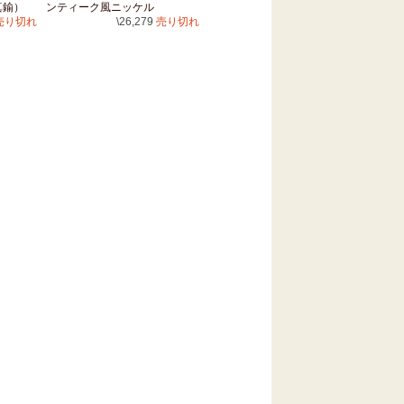
真鍮）
ンティーク風ニッケル
売り切れ
\26,279
売り切れ