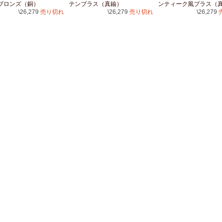
ブロンズ（銅）
テンブラス（真鍮）
ンティーク風ブラス（
\26,279
売り切れ
\26,279
売り切れ
\26,279