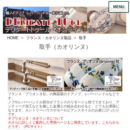
MENU
HOME
フランス・カオリンヌ製品
取手
取手（カオリンヌ）
フランス「ブリオンヌ社」の陶器製のドアノブ、レバーハンドルなどで
す。
ノブやレバーハンドル部分がフランスのリモージュ焼でできており、ア
ンティーク加工などを施した金属との組み合わせると、とてもお洒落に
なります。カントリーハウスやヨーロピアンスタイルのお家にぴったり
です。
※ブリオンヌ・カオリンヌについて
※さらに詳しくご案内した専用ページもご用意しています。こちらから
どうぞ。（PCサイト）