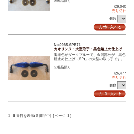
※現品限り
\29,040
売り切れ
個数
No.0985-SPB71
カオリンヌ・大型取手・黒色錆止め仕上げ
陶器色がダークブルーで、金属部分が「黒色
錆止め仕上げ（SP)」の大型の取っ手です。
※現品限り
\26,477
売り切れ
個数
1
-
5
番目を表示( 5 商品中) [ ページ:
1
]