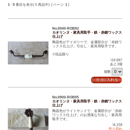
1
-
5
番目を表示( 5 商品中) [ ページ:
1
]
No.0940-ROB92
カオリンヌ・家具用取手・鉄・赤錆ワックス
仕上げ
陶器色がアイボリーで、金属部分が「赤錆ワ
ックス仕上げ」引出し・家具用取手です。
※現品限り
\18,997
あと3個
個数
No.0900-ROB95
カオリンヌ・家具用取手・鉄・赤錆ワックス
仕上げ
陶器色がライトサンドで、金属部分が「赤錆
ワックス仕上げ」のお洒落な引出し・家具用
取手です。
\4,158
売り切れ