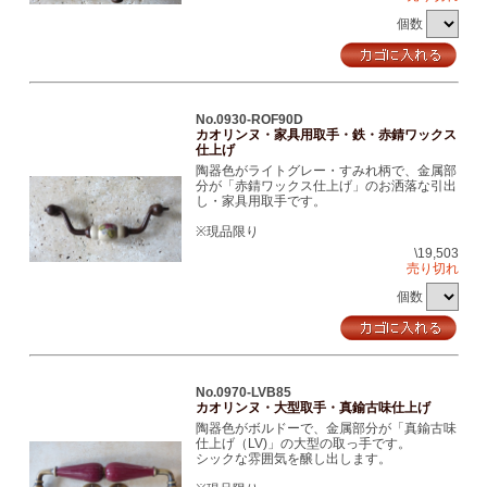
個数
No.0930-ROF90D
カオリンヌ・家具用取手・鉄・赤錆ワックス
仕上げ
陶器色がライトグレー・すみれ柄で、金属部
分が「赤錆ワックス仕上げ」のお洒落な引出
し・家具用取手です。
※現品限り
\19,503
売り切れ
個数
No.0970-LVB85
カオリンヌ・大型取手・真鍮古味仕上げ
陶器色がボルドーで、金属部分が「真鍮古味
仕上げ（LV)」の大型の取っ手です。
シックな雰囲気を醸し出します。