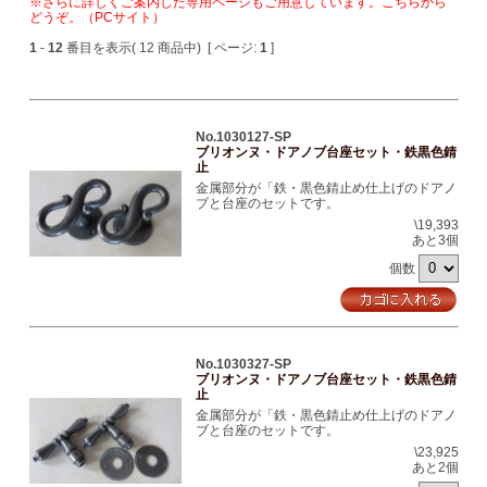
※さらに詳しくご案内した専用ページもご用意しています。こちらから
どうぞ。（PCサイト）
1
-
12
番目を表示( 12 商品中) [ ページ:
1
]
No.1030127-SP
ブリオンヌ・ドアノブ台座セット・鉄黒色錆
止
金属部分が「鉄・黒色錆止め仕上げのドアノ
ブと台座のセットです。
\19,393
あと3個
個数
No.1030327-SP
ブリオンヌ・ドアノブ台座セット・鉄黒色錆
止
金属部分が「鉄・黒色錆止め仕上げのドアノ
ブと台座のセットです。
\23,925
あと2個