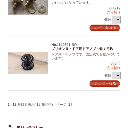
い仕上げになっています。
\30,712
売り切れ
個数
No.1140501-NR
ブリオンヌ・ドア用ドアノブ・鉄くろ鉄
ドア用ドアノブです。固定式で台座がついて
います。
\8,492
売り切れ
個数
1
-
12
番目を表示( 12 商品中) [ ページ:
1
]
製品カテゴリー