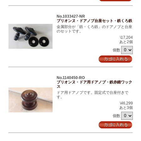
No.1033427-NR
ブリオンヌ・ドアノブ台座セット・鉄くろ鉄
金属部分が「鉄・くろ鉄」のドアノブと台座
のセットです。
\17,204
あと2個
個数
No.1140450-RO
ブリオンヌ・ドア用ドアノブ・鉄赤錆ワック
ス
ドア用ドアノブです。固定式で台座付きで
す。
\46,299
あと3個
個数