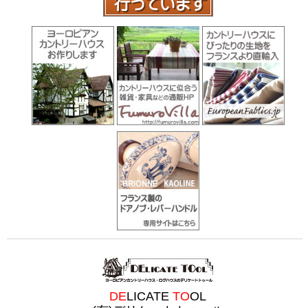
DE
LICATE
TO
OL