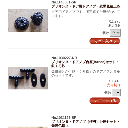
No.1140501-SP
ブリオンヌ・ドア用ドアノブ・鉄黒色錆止め
ドア用ドアノブです。固定式で台座がついて
います。
\11,275
あと3個
個数
No.1030227-NR
ブリオンヌ・ドアノブ台座(france)セット・
鉄くろ鉄
金属部分が「鉄・くろ鉄」のドアノブと台座
のセットです。
\11,418
売り切れ
個数
No.1031127-SP
ブリオンヌ・ドアノブ（楕円）台座セット・
鉄黒色錆止