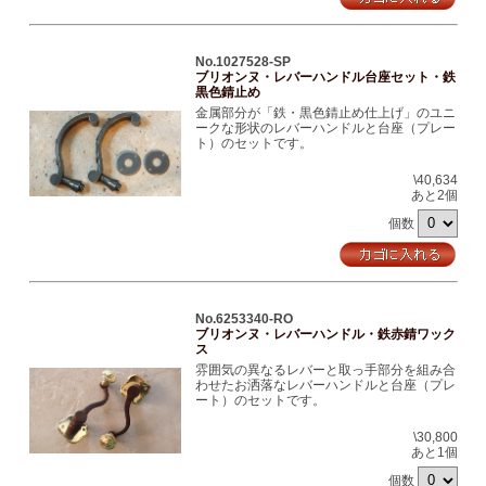
No.1027528-SP
ブリオンヌ・レバーハンドル台座セット・鉄
黒色錆止め
金属部分が「鉄・黒色錆止め仕上げ」のユニ
ークな形状のレバーハンドルと台座（プレー
ト）のセットです。
\40,634
あと2個
個数
No.6253340-RO
ブリオンヌ・レバーハンドル・鉄赤錆ワック
ス
雰囲気の異なるレバーと取っ手部分を組み合
わせたお洒落なレバーハンドルと台座（プレ
ート）のセットです。
\30,800
あと1個
個数