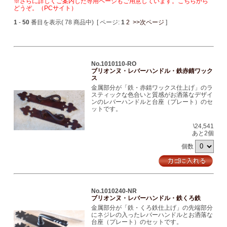
※さらに詳しくご案内した専用ページもご用意しています。こちらから
どうぞ。（PCサイト）
1
-
50
番目を表示( 78 商品中) [ ページ:
1
2
>>次ページ
]
No.1010110-RO
ブリオンヌ・レバーハンドル・鉄赤錆ワック
ス
金属部分が「鉄・赤錆ワックス仕上げ」のラ
スティックな色合いと質感がお洒落なデザイ
ンのレバーハンドルと台座（プレート）のセ
ットです。
\24,541
あと2個
個数
No.1010240-NR
ブリオンヌ・レバーハンドル・鉄くろ鉄
金属部分が「鉄・くろ鉄仕上げ」の先端部分
にネジレの入ったレバーハンドルとお洒落な
台座（プレート）のセットです。