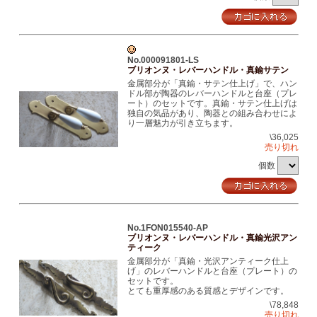
No.000091801-LS
ブリオンヌ・レバーハンドル・真鍮サテン
金属部分が「真鍮・サテン仕上げ」で、ハン
ドル部が陶器のレバーハンドルと台座（プレ
ート）のセットです。真鍮・サテン仕上げは
独自の気品があり、陶器との組み合わせによ
り一層魅力が引き立ちます。
\36,025
売り切れ
個数
No.1FON015540-AP
ブリオンヌ・レバーハンドル・真鍮光沢アン
ティーク
金属部分が「真鍮・光沢アンティーク仕上
げ」のレバーハンドルと台座（プレート）の
セットです。
とても重厚感のある質感とデザインです。
\78,848
売り切れ