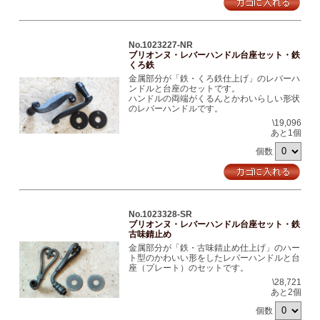
No.1023227-NR
ブリオンヌ・レバーハンドル台座セット・鉄
くろ鉄
金属部分が「鉄・くろ鉄仕上げ」のレバーハ
ンドルと台座のセットです。
ハンドルの両端がくるんとかわいらしい形状
のレバーハンドルです。
\19,096
あと1個
個数
No.1023328-SR
ブリオンヌ・レバーハンドル台座セット・鉄
古味錆止め
金属部分が「鉄・古味錆止め仕上げ」のハー
ト型のかわいい形をしたレバーハンドルと台
座（プレート）のセットです。
\28,721
あと2個
個数