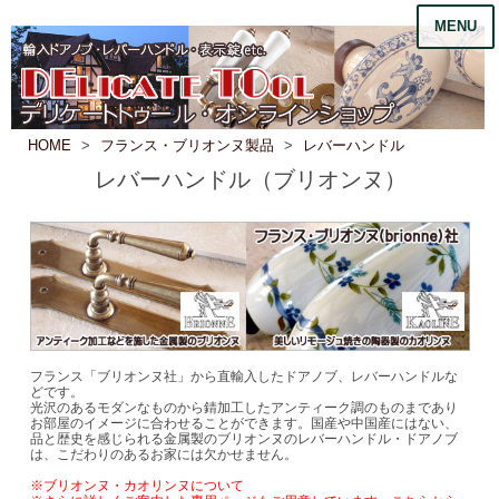
MENU
HOME
フランス・ブリオンヌ製品
レバーハンドル
レバーハンドル（ブリオンヌ）
フランス「ブリオンヌ社」から直輸入したドアノブ、レバーハンドルな
どです。
光沢のあるモダンなものから錆加工したアンティーク調のものまであり
お部屋のイメージに合わせることができます。国産や中国産にはない、
品と歴史を感じられる金属製のブリオンヌのレバーハンドル・ドアノブ
は、こだわりのあるお家には欠かせません。
※ブリオンヌ・カオリンヌについて