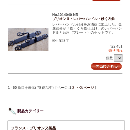
No.1014040-NR
ブリオンヌ・レバーハンドル・鉄くろ鉄
レバーハンドル部分をお洒落に加工した、金
属部分が「鉄・くろ鉄仕上げ」のレバーハン
ドルと台座（プレート）のセットです。
※生産終了
\22,451
売り切れ
個数
1
-
50
番目を表示( 78 商品中) [ ページ:
1
2
>>次ページ
]
製品カテゴリー
フランス・ブリオンヌ製品