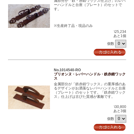
属部分が「鉄・赤錆ワックス仕上げ」のレバ
ーハンドルと台座（プレート）のセットで
す。
※生産終了品・現品のみ
\25,234
あと1個
個数
No.1014540-RO
ブリオンヌ・レバーハンドル・鉄赤錆ワック
ス
金属部分が「鉄赤錆ワックス」の重厚感のあ
るデザインがお洒落なレバーハンドルと台座
（プレート）のセットです。「鉄赤錆ワック
ス」仕上げは古びた質感が素敵です。
\30,800
あと3個
個数