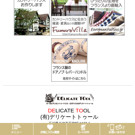
DE
LICATE
TO
OL
(有)デリケートトゥール
石川県金沢市不室町は133-1
電話:
076-236-1315