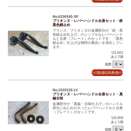
No.6256545-SP
ブリオンヌ・レバーハンドル台座セット・鉄
黒色錆止め
フランス、ブリオンヌの金属部分が「鉄・黒
色錆止め仕上げ」のシンプルなレバーハンド
ルと台座（プレート）のセットです。「黒色
錆止め」仕上げは独特の風合いを演出してい
ます。
\15,662
あと2個
個数
No.1020228-LV
ブリオンヌ・レバーハンドル台座セット・真
鍮古味
金属部分が「真鍮・古味仕上げ」のハンドル
部分にねじれの入ったレバーハンドルと台座
（プレート）のセットです。
\28,908
あと1個
個数