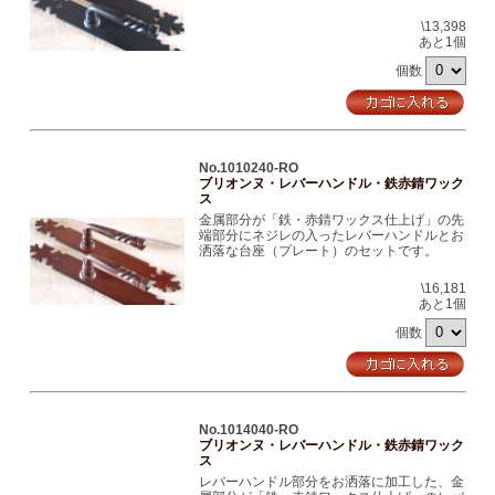
\13,398
あと1個
個数
No.1010240-RO
ブリオンヌ・レバーハンドル・鉄赤錆ワック
ス
金属部分が「鉄・赤錆ワックス仕上げ」の先
端部分にネジレの入ったレバーハンドルとお
洒落な台座（プレート）のセットです。
\16,181
あと1個
個数
No.1014040-RO
ブリオンヌ・レバーハンドル・鉄赤錆ワック
ス
レバーハンドル部分をお洒落に加工した、金