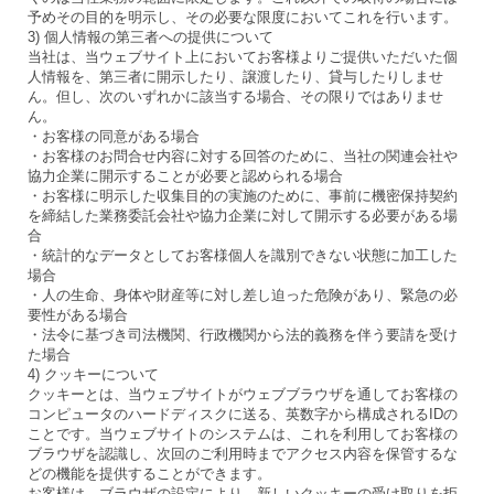
予めその目的を明示し、その必要な限度においてこれを行います。
3) 個人情報の第三者への提供について
当社は、当ウェブサイト上においてお客様よりご提供いただいた個
人情報を、第三者に開示したり、譲渡したり、貸与したりしませ
ん。但し、次のいずれかに該当する場合、その限りではありませ
ん。
・お客様の同意がある場合
・お客様のお問合せ内容に対する回答のために、当社の関連会社や
協力企業に開示することが必要と認められる場合
・お客様に明示した収集目的の実施のために、事前に機密保持契約
を締結した業務委託会社や協力企業に対して開示する必要がある場
合
・統計的なデータとしてお客様個人を識別できない状態に加工した
場合
・人の生命、身体や財産等に対し差し迫った危険があり、緊急の必
要性がある場合
・法令に基づき司法機関、行政機関から法的義務を伴う要請を受け
た場合
4) クッキーについて
クッキーとは、当ウェブサイトがウェブブラウザを通してお客様の
コンピュータのハードディスクに送る、英数字から構成されるIDの
ことです。当ウェブサイトのシステムは、これを利用してお客様の
ブラウザを認識し、次回のご利用時までアクセス内容を保管するな
どの機能を提供することができます。
お客様は、ブラウザの設定により、新しいクッキーの受け取りを拒