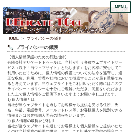
MENU
HOME
プライバシーの保護
プライバシーの保護
【個人情報保護のための行動指針】
有限会社デリケートトゥールは、当社が行う各種ウェブサイトサー
ビス（以下「当ウェブサイト」と記します）をお客様に安心してご
利用いただくために、個人情報の保護についての法令を遵守し、適
正な収集、利用、管理を社内において徹底することが最も重要であ
ると考えています。当ウェブサイトをご利用いただく際にはこのプ
ライバシー・ポリシーを十分にご理解いただき、同意をいただきま
した上で個人情報をご提供下さいますようお願い申し上げます。
1) 個人情報とは
当社が当ウェブサイトを通じてお客様から提供を受ける住所、氏
名、年齢、電話番号、メールアドレス等、お客様個人を識別できる
情報またはお客様個人固有の情報をいいます。
2) 個人情報の取得及び利用
当社が当ウェブサイトを通じてお客様より個人情報をご提供いただ
くのは当社業務の範囲に限定します。これ以外での取得の場合には