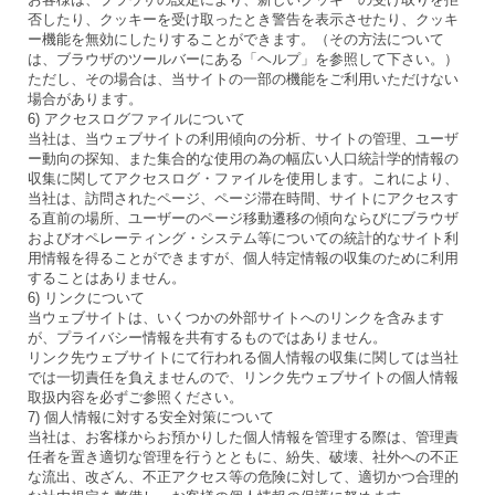
否したり、クッキーを受け取ったとき警告を表示させたり、クッキ
ー機能を無効にしたりすることができます。（その方法について
は、ブラウザのツールバーにある「ヘルプ」を参照して下さい。）
ただし、その場合は、当サイトの一部の機能をご利用いただけない
場合があります。
6) アクセスログファイルについて
当社は、当ウェブサイトの利用傾向の分析、サイトの管理、ユーザ
ー動向の探知、また集合的な使用の為の幅広い人口統計学的情報の
収集に関してアクセスログ・ファイルを使用します。これにより、
当社は、訪問されたページ、ページ滞在時間、サイトにアクセスす
る直前の場所、ユーザーのページ移動遷移の傾向ならびにブラウザ
およびオペレーティング・システム等についての統計的なサイト利
用情報を得ることができますが、個人特定情報の収集のために利用
することはありません。
6) リンクについて
当ウェブサイトは、いくつかの外部サイトへのリンクを含みます
が、プライバシー情報を共有するものではありません。
リンク先ウェブサイトにて行われる個人情報の収集に関しては当社
では一切責任を負えませんので、リンク先ウェブサイトの個人情報
取扱内容を必ずご参照ください。
7) 個人情報に対する安全対策について
当社は、お客様からお預かりした個人情報を管理する際は、管理責
任者を置き適切な管理を行うとともに、紛失、破壊、社外への不正
な流出、改ざん、不正アクセス等の危険に対して、適切かつ合理的