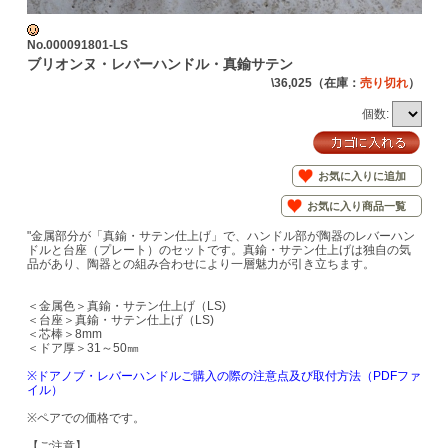
No.000091801-LS
ブリオンヌ・レバーハンドル・真鍮サテン
\36,025
（在庫：
売り切れ
）
個数:
お気に入りに追加
お気に入り商品一覧
"金属部分が「真鍮・サテン仕上げ」で、ハンドル部が陶器のレバーハン
ドルと台座（プレート）のセットです。真鍮・サテン仕上げは独自の気
品があり、陶器との組み合わせにより一層魅力が引き立ちます。
＜金属色＞真鍮・サテン仕上げ（LS)
＜台座＞真鍮・サテン仕上げ（LS)
＜芯棒＞8mm
＜ドア厚＞31～50㎜
※ドアノブ・レバーハンドルご購入の際の注意点及び取付方法（PDFファ
イル）
※ペアでの価格です。
【ご注意】