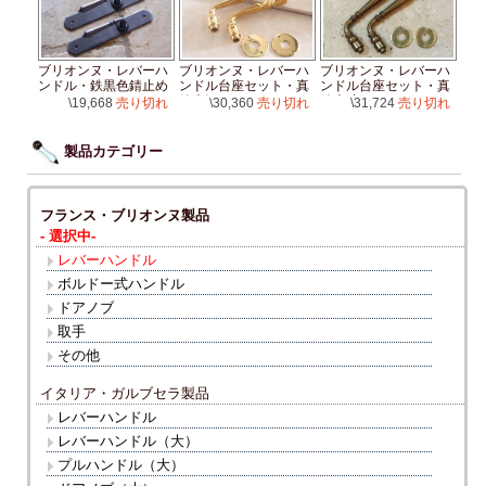
ブリオンヌ・レバーハ
ブリオンヌ・レバーハ
ブリオンヌ・レバーハ
ンドル・鉄黒色錆止め
ンドル台座セット・真
ンドル台座セット・真
鍮光沢
鍮古味
\19,668
売り切れ
\30,360
売り切れ
\31,724
売り切れ
製品カテゴリー
フランス・ブリオンヌ製品
- 選択中-
レバーハンドル
ボルドー式ハンドル
ドアノブ
取手
その他
イタリア・ガルブセラ製品
レバーハンドル
レバーハンドル（大）
プルハンドル（大）