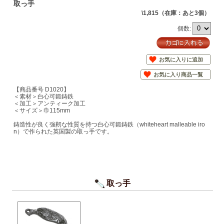
取っ手
\1,815
（在庫：あと3個）
個数:
お気に入りに追加
お気に入り商品一覧
【商品番号 D1020】
＜素材＞白心可鍛鋳鉄
＜加工＞アンティーク加工
＜サイズ＞巾115mm
鋳造性が良く強靭な性質を持つ白心可鍛鋳鉄（whiteheart malleable iro
n）で作られた英国製の取っ手です。
取っ手