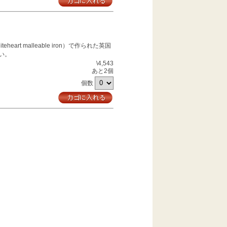
rt malleable iron）で作られた英国
い。
\4,543
あと2個
個数