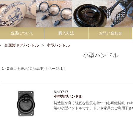
当店について
購入方法
お問い合わせ
金属製ドアハンドル
小型ハンドル
小型ハンドル
1
-
2
番目を表示( 2 商品中) [ ページ:
1
]
No.D717
小型丸型ハンドル
鋳造性が良く強靭な性質を持つ白心可鍛鋳鉄（whitehea
製の小型ハンドルです。ドアや家具にご利用下さ