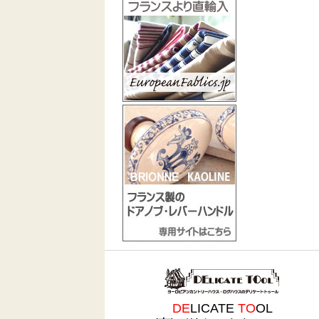
DE
LICATE
TO
OL