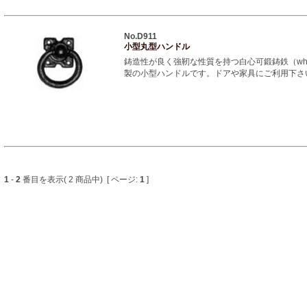
No.D911
小型丸型ハンドル
鋳造性が良く強靭な性質を持つ白心可鍛鋳鉄（whitehea
製の小型ハンドルです。ドアや家具にご利用下さ
1
-
2
番目を表示( 2 商品中) [ ページ:
1
]