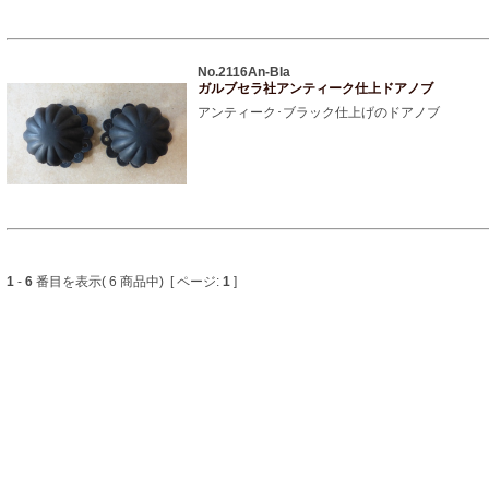
No.2116An-Bla
ガルブセラ社アンティーク仕上ドアノブ
アンティーク･ブラック仕上げのドアノブ
1
-
6
番目を表示( 6 商品中) [ ページ:
1
]