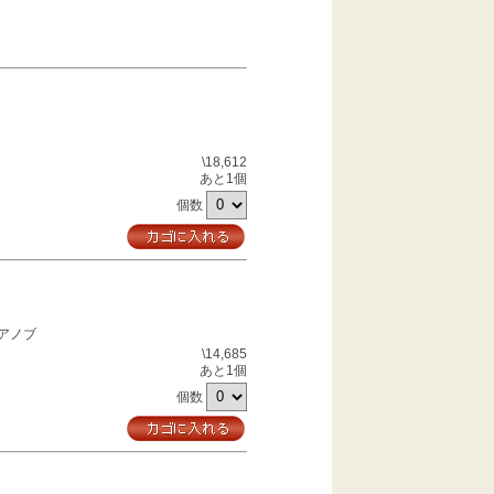
\18,612
あと1個
個数
アノブ
\14,685
あと1個
個数