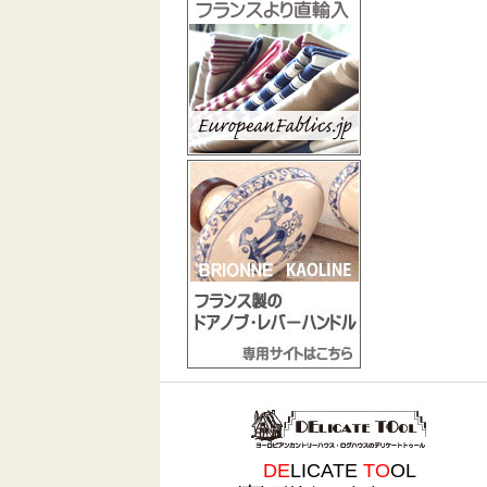
DE
LICATE
TO
OL