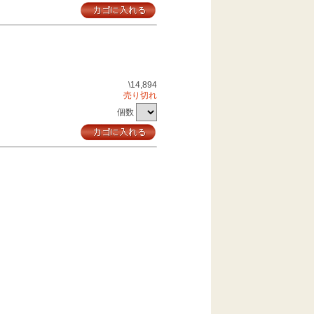
\14,894
売り切れ
個数